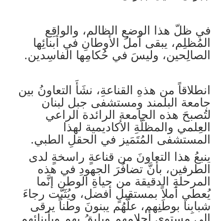
في ظلّ هذا الوضعِ الظالم، والواقِع
المُظلِم، يبقى أملُ الأوطانِ في أبنائِها
الصالِحين، وليسَ في حُكامِها الفاسِدين.
انطلاقاً من هذهِ القناعةِ، نشَأَ التعاونُ بين
جامعة البلمند ومستشفى جبل لبنان
لتُصبحَ هذه الجامعة الرائدة الراعي
العِلمي والمظلّةِ الأكاديمية لهذا
المستشفى المُتَمَيز في الحقلِ الطبي.
ينبعُ هذا التعاونَ من قناعةٍ راسخةٍ لدى
الطرفين، بأنَّ تضافُرَ الجهودِ في هذه
المرحلةِ الدقيقة من حياةِ الوطن إنَّما
يُعطي أملاً بمستقبلٍ أفضل، ويُثَبّت رجاءَ
شبابِنا بوطَنِهم، علَّهُم يبنونَ وطناً يرقى
إلى مستوى أحلامِهِم ويليقُ بِهِم وبأبنائِهم.