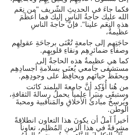
فكما جاءَ في الحديثِ الشّريف
"من نِعَم
الله عليك حاجةُ الناسِ إليك فما أعظَمَ
هذهِ النِعَم علينا". فإنَّ حاجةَ الناسِ
عظيمةٌ،
حاجَتِهِم إلى جامعةٍ تُعْنَى برجاحَةِ عقولِهِم
وصفاءِ ضمائرِهِم ونقاءِ قلوبِهِم.
كما هي عظيمةٌ هذه الحاجةُ إلى
مستشفى جامعي يُعنَى بسلامةِ أجسادِهِم
ويحفَظُ حياتَهم ويحافِظُ على وجودِهِم.
من هُنا أُؤَكِد أنَّ جامعةَ البلمند كانَت
وستبقَى مِنبَراً عِلمياً يحملُ رسالةَ الثقافةِ،
ويُرسِخُ مبادئَ الأخلاقِ والمَناقبية ومحبةَ
الوطن.
أخيراً آملُ أن يكونَ هذا التعاون انطلاقةً
مشرقةً في هذا الزمنِ المُظلِم، تعاوناً