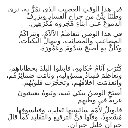
في هذا الوقتِ العصيب الذي نمُرُّ بِه، نرى
وطَنَنَا يئّنُ من جِراحِ الفسادِ ويزرِفُ
الدموعَ على أبناءٍ هَجَروه مُكْرَهِين.
في هذا الوطن تتعاظَمُ الآلآمُ، وتتراكَمُ
المصاعِب والمصائِب، وتنهالُ النكبات،
وكأَنَّ بهِ أصبحَ سَدُومَ وعَمُورَة.
كَثُرَت آثامُ حُكامِهِ، فابتلوا البلدَ بخطاياهِم،
وتعاظَمَ فسادُ مسؤوليه، ونامَت ضمائِرُهُم،
وانعدَمَت أخلاقُهُم، وتحَجَّرَت قلوبُهُم.
أصبَحَ الوطنُ يبكي بَنيه، وبَنوهُ يعيشونَ
غربةً في وطنِهِم
فالويلُ لأُمّةٍ سائِسيها تَغلِب، وفيلسوفِها
مُشَعوِذٌ، وفنّها فنُّ الترقيع والتقليد كما قالَ
.
جبران خليل جبران