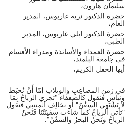
سليمان هارون،
حضرة الدكتور نزيه غاريوس، المدير
العام،
حضرة الدكتور ايلي غاريوس، المدير
الطبي،
حضرة العمداء والأساتذة ومدراء الأقسام
في جامعة البلمند،
أيها الحفل الكريم،
في زمنِ المصاعِبِ والويلاتِ إمّا أَنْ نُحبَط
ونيأَس فنقول كالضعفاء "تجري الرياحُ بِمَا
لا تَشْتَهي السفُنُ" أو نخالِف المتنبي فنقول
"تأتي الرياحُ كما شاءَت سفينَتُنَا فَنَحنُ
الرياحُ ونَحنُ البحرُ والسفُنُ".