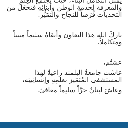
يمثّلُ التكاملَ البنَّاء، حيثُ يجتمعُ العِلمُ
والمعرفة لخدمةِ الوطن وأبنائِهِ فتجعَلُ من
التحدياتِ فُرَصاً للنجاح والتمَيُّز.
باركَ الله هذا التعاون وأبقاهُ سليماً متيناً
ومتكاملاً.
عشتُم،
عاشَت جامعةُ البلمند راعيةً لهذا
المستشفى المُتَمَيز بعلمِهِ وإنسانِيتِه،
وعاشَ لبنانُ حرَّاً سليماً معافىً.