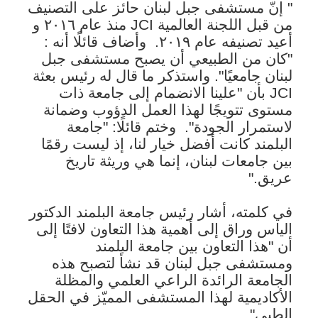
" إنّ مستشفى جبل لبنان حائز على التصنيف
من قبل اللجنة العالمية JCI منذ عام ٢٠١٦ و
أعيد تصنيفه عام ٢٠١٩.
وأضاف قائلًا أنه :
"كان من الطبيعي أن يصبح مستشفى جبل
لبنان جامعيًا". واستذكر ما قال له رئيس بعثة
JCI بأن "علينا الانضمام إلى جامعة ذات
مستوى تتويجًا لهذا العمل الدؤوب وضمانة
لاستمرار الجودة".
وختم قائلًا: "جامعة
البلمند كانت أفضل خيار لنا، إذ ليست رقمًا
بين جامعات لبنان، إنما هي وريثة تاريخ
عريق."
في كلمته، أشار رئيس جامعة البلمند الدكتور
الياس وراق إلى أهمية هذا التعاون لافتًا إلى
أن "هذا التعاون بين جامعة البلمند
ومستشفى جبل لبنان قد نشأ لتصبح هذه
الجامعة الرائدة الراعي العلمي والمظلة
الأكاديمية لهذا المستشفى المميّز في الحقل
الطبي".