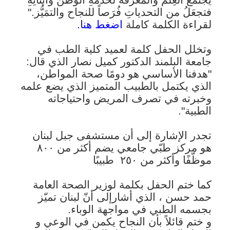
فتجعَلُ من التحدياتِ فُرَصاً للنجاح والتمَيُّز."
لقراءة الكلمة كاملة
اضغط هنا.
وتخلل الحفل كلمة لعميد كلية الطب في
جامعة البلمند الدكتور كميل نصار الذي قال:
"هدفنا الأساسي هو دومًا صحة المواطن،
الذي يكتمل بالطبيب المتميز الذي يضع علمه
وخبرته في تصرف المريض واحتياجاته
الطبية".
تجدر الإشارة إلى أن مستشفى جبل لبنان
هو مركز طبّي جامعي يضم أكثر من ٨٠٠
موظّفًا وأكثر من ٢٥٠
طبيبًا
كما ختم الحفل بكلمة لوزير الصحة العامة
حمد حسن ، الذي أشارإلى أنّ لبنان تميّز
بجسمه الطبي في مواجهة الوباء.
و ختم قائلاً بأن النجاح يكمن في الوعي و