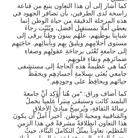
كما أشار إلى أن هذا التعاون ينبع من قناعة
راسخة لدى الطرفين، بأن تضافر الجهود في
هذه المرحلة الدقيقة من حياة الوطن إنما
يعطي أملًا بمستقبل أفضل
، ويُثَبّت رجاءَ
شبابِنا بوطَنِهم، علَّهُم يبنونَ وطناً يرقى إلى
مستوى أحلامِهِم ويليقُ بِهِم وبأبنائِهم.
حاجَتِهِم
إلى جامعةٍ تُعْنَى برجاحَةِ عقولِهِم وصفاءِ
ضمائرِهِم ونقاءِ قلوبِهِم.
كما هي عظيمةٌ هذه الحاجةُ إلى مستشفى
جامعي يُعنَى بسلامةِ أجسادِهِم ويحفَظُ
حياتَهم ويحافِظُ على وجودِهِم.
”
كما أضاف وراق: "من هُنا أُؤَكِد أنَّ جامعةَ
البلمند كانَت وستبقَى مِنبَراً عِلمياً يحملُ
رسالةَ الثقافةِ، ويُرسِخُ مبادئَ الأخلاقِ
والمَناقبية ومحبةَ الوطن. أخيراً آملُ أن يكونَ
هذا التعاون انطلاقةً مشرقةً في هذا الزمنِ
المُظلِم، تعاوناً يمثّلُ التكاملَ البنَّاء، حيثُ
يجتمعُ العِلمُ والمعرفة لخدمةِ الوطن وأبنائِهِ