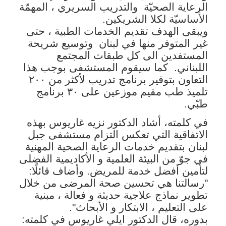
الرعاية الصحيّة
والتدريب السريري ، المهمّة
الأساسيّة لكلا الشريكين.
ويبقى الهدف تقديم الخدمات الطبية ، حتى
غير المتوفر منها في لبنان
وتوسيع شريحة
المستفدين الى كل طبقات المجتمع
اللبناني.
كما سيقوم المستشفى بوجب هذا
التعاون بتوفير برنامج تدريب لأكثر من ٢٠٠
تلميذ طب مقيم موزعين على ٣٠ برنامج
طبّي.
في كلمته، أشاد الدكتور نزيه غاريوس بهذه
الاتفاقية التي تعكس التزام مستشفى جبل
لبنان بتقديم خدمات الرعاية الصحية المهنية
في جوّ من البيئة العلمية و الأكاديمية الفضلى
لتأمين أفضل خدمة للمريض. وأضاف قائلًا:
"رسالتنا هي تحسين صحة المرضى من خلال
تطوير نماذج علاجية حديثة و فعالة ، مبنية
على التعليم ، الابتكار و الأبحاث".
بدوره، قال الدكتور ايلي غاريوس في كلمته: