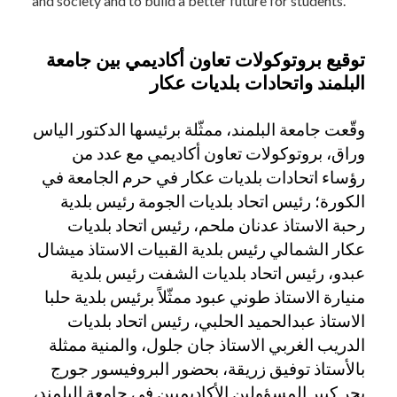
and society and to build a better future for students.
توقيع بروتوكولات تعاون أكاديمي بين جامعة
البلمند واتحادات بلديات عكار
وقّعت جامعة البلمند، ممثّلة برئيسها الدكتور الياس
وراق، بروتوكولات تعاون أكاديمي مع عدد من
رؤساء اتحادات بلديات عكار في حرم الجامعة في
الكورة
؛ رئيس اتحاد بلديات الجومة رئيس بلدية
رحبة الاستاذ عدنان ملحم، رئيس اتحاد بلديات
عكار الشمالي رئيس بلدية القبيات الاستاذ ميشال
عبدو، رئيس اتحاد بلديات الشفت رئيس بلدية
منيارة الاستاذ طوني عبود ممثّلاً برئيس بلدية حلبا
الاستاذ عبدالحميد الحلبي، رئيس اتحاد بلديات
الدريب الغربي الاستاذ جان جلول،
والمنية ممثلة
بالأستاذ توفيق زريقة،
بحضور البروفيسور جورج
بحر كبير المسؤولين الأكاديميين في جامعة البلمند،