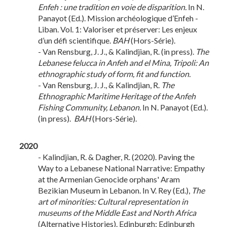
Enfeh : une tradition en voie de disparition.
In N.
Panayot (Ed.). Mission archéologique d’Enfeh -
Liban. Vol. 1: Valoriser et préserver: Les enjeux
d’un défi scientifique.
BAH
(Hors-Série).
- Van Rensburg, J. J., & Kalindjian, R. (in press).
The
Lebanese felucca in Anfeh and el Mina, Tripoli: An
ethnographic study of form, fit and function.
- Van Rensburg, J. J., & Kalindjian, R.
The
Ethnographic Maritime Heritage of the Anfeh
Fishing Community, Lebanon.
In N. Panayot (Ed.).
(in press).
BAH
(Hors-Série).
2020
- Kalindjian, R. & Dagher, R. (2020). Paving the
Way to a Lebanese National Narrative: Empathy
at the Armenian Genocide orphans' Aram
Bezikian Museum in Lebanon. In V. Rey (Ed.),
The
art of minorities: Cultural representation in
museums of the Middle East and North Africa
(Alternative Histories). Edinburgh: Edinburgh