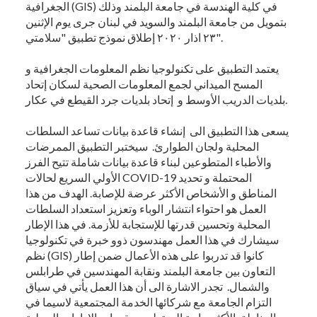
الجغرافية (GIS) في كلية الهندسة في جامعة البلمند وذلك
بتمويل من جامعة البلمند والسويد في لبنان جرى يوم الإثنين
٢٣ اذار ٢٠٢٠ إطلاق نموذج تطبيق "سلامتي".
يعتمد التطبيق على تكنولوجيا نظم المعلومات الجغرافية و
المسح الميداني لجمع المعلومات الصحية لسكان إتحاد
بلديات الدريب الأوسط و إتحاد بلديات جرد القيطع في عكار.
يسعى هذا التطبيق الى إنشاء قاعدة بيانات تساعد السلطات
المحلية ولجان الطوارئ. سيختبر التطبيق الممرضات
والأطباء المتطوعين لبناء قاعدة بيانات شاملة تتيح الفرز
الأولي السريع لحالات COVID-19 المحتملة و تحديد
المناطق و الأشخاص الأكثر عرضة للإصابة. الهدف من هذا
العمل هو احتواء انتشار الوباء وتعزيز استعداد السلطات
المحلية وتحسين قدرتها للإستجابة للأزمة. في هذا الإطار
سيشارك في هذا العمل مهندسون ذوو خبرة في تكنولوجيا
نظم (GIS) كانوا قد تدربوا على هذه الأعمال ضمن إطار
التعاون بين جامعة البلمند ونقابة المهندسين في طرابلس
والشمال. تجدر الاشارة الى أن هذا العمل يأتي في سياق
التزام الجامعة مع شركائها الخدمة المجتمعية لاسيما في