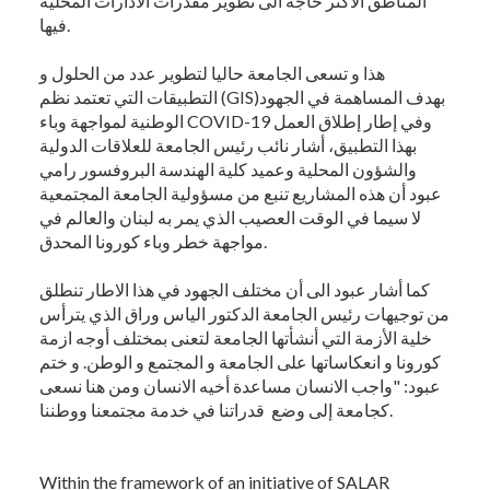
المناطق الأكثر حاجة الى تطوير مقدرات الادارات المحلية
فيها.
هذا و تسعى الجامعة حاليا لتطوير عدد من الحلول و
التطبيقات التي تعتمد نظم (GIS)بهدف المساهمة في الجهود
الوطنية لمواجهة وباء COVID-19 وفي إطار إطلاق العمل
بهذا التطبيق، أشار نائب رئيس الجامعة للعلاقات الدولية
والشؤون المحلية وعميد كلية الهندسة البروفسور رامي
عبود أن هذه المشاريع تنبع من مسؤولية الجامعة المجتمعية
لا سيما في الوقت العصيب الذي يمر به لبنان والعالم في
مواجهة خطر وباء كورونا المحدق.
كما أشار عبود الى أن مختلف الجهود في هذا الاطار تنطلق
من توجيهات رئيس الجامعة الدكتور الياس وراق الذي يترأس
خلية الأزمة التي أنشأتها الجامعة لتعنى بمختلف أوجه ازمة
كورونا و انعكاساتها على الجامعة و المجتمع و الوطن. و ختم
عبود: "واجب الانسان مساعدة أخيه الانسان ومن هنا نسعى
كجامعة إلى وضع قدراتنا في خدمة مجتمعنا ووطننا.
Within the framework of an initiative of SALAR