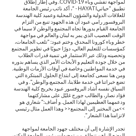
لمواجهة تفشي وباء COVID-19. وفي إطار إطلاق
تطبيق "حياتيHAYATI - “، أكد نائب رئيس الجامعة
للعلاقات الدولية والشؤون المحلية وعميد كلية الهندسة
البروفسور رامي عبود أن هذه الجهود تنبع من التزام
الجامعة القيام يدورها تجاه المجتمع والوطن لا سيما في
الوقت العصيب الذي يمر به لبنان والعالم في مواجهة
خطر وباء كورونا المحدق. وختم عبود: "تلعب الجامعات،
كمؤسسات للتعليم العالي، دورًا حيويًا في تطوير المجتمع
وتحصينه وذلك عبر الاستثمار في تنمية قدرات الطلاب
من خلال جودة التعليم و الأبحاث الأمر الذي يساهم بدوره
في خدمة المواطنين وخاصة في أوقات الأزمات الوطنية.
ومن هنا نسعى كجامعة إلى ابتداع الحلول المبتكرة التي
تضع خبراتنا في خدمة طلابنا، المجتمع،والوطن". و في
السياق نفسه أشاد البروفسور عبود بخريج كلية الهندسة
فؤاد نصار، والطالب جورج غليّل على مشاركتهما
ودعمهما العظيمين لهاذا العمل. و أضاف:" شعاري هو
>>من المختبر إلى المجتمع<< وهذا العمل مثال رئيسي
لاتزامنا هذا الشعار ".
تجدر الإشارة إلى أن مختلف جهود الجامعة لمواجهة
الوضع الراهن تنطلق من توجيهات رئيس الجامعة الدكتور