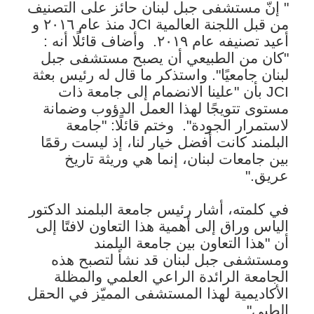
" إنّ مستشفى جبل لبنان حائز على التصنيف
من قبل اللجنة العالمية JCI منذ عام ٢٠١٦ و
أعيد تصنيفه عام ٢٠١٩.
وأضاف قائلًا أنه :
"كان من الطبيعي أن يصبح مستشفى جبل
لبنان جامعيًا". واستذكر ما قال له رئيس بعثة
JCI بأن "علينا الانضمام إلى جامعة ذات
مستوى تتويجًا لهذا العمل الدؤوب وضمانة
لاستمرار الجودة".
وختم قائلًا: "جامعة
البلمند كانت أفضل خيار لنا، إذ ليست رقمًا
بين جامعات لبنان، إنما هي وريثة تاريخ
عريق."
في كلمته، أشار رئيس جامعة البلمند الدكتور
الياس وراق إلى أهمية هذا التعاون لافتًا إلى
أن "هذا التعاون بين جامعة البلمند
ومستشفى جبل لبنان قد نشأ لتصبح هذه
الجامعة الرائدة الراعي العلمي والمظلة
الأكاديمية لهذا المستشفى المميّز في الحقل
الطبي".