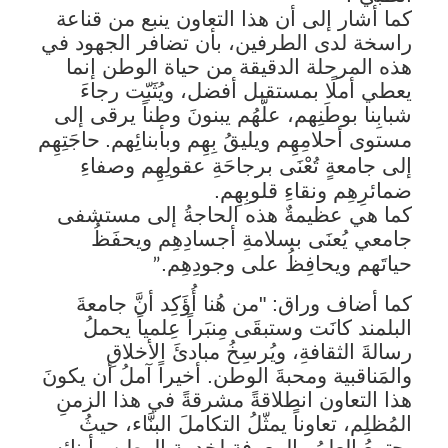
كما أشار إلى أن هذا التعاون ينبع من قناعة
راسخة لدى الطرفين، بأن تضافر الجهود في
هذه المرحلة الدقيقة من حياة الوطن إنما
يعطي أملًا بمستقبل أفضل
، ويُثَبّت رجاءَ
شبابِنا بوطَنِهم، علَّهُم يبنونَ وطناً يرقى إلى
مستوى أحلامِهِم ويليقُ بِهِم وبأبنائِهم.
حاجَتِهِم
إلى جامعةٍ تُعْنَى برجاحَةِ عقولِهِم وصفاءِ
ضمائرِهِم ونقاءِ قلوبِهِم.
كما هي عظيمةٌ هذه الحاجةُ إلى مستشفى
جامعي يُعنَى بسلامةِ أجسادِهِم ويحفَظُ
حياتَهم ويحافِظُ على وجودِهِم.
”
كما أضاف وراق: "من هُنا أُؤَكِد أنَّ جامعةَ
البلمند كانَت وستبقَى مِنبَراً عِلمياً يحملُ
رسالةَ الثقافةِ، ويُرسِخُ مبادئَ الأخلاقِ
والمَناقبية ومحبةَ الوطن. أخيراً آملُ أن يكونَ
هذا التعاون انطلاقةً مشرقةً في هذا الزمنِ
المُظلِم، تعاوناً يمثّلُ التكاملَ البنَّاء، حيثُ
يجتمعُ العِلمُ والمعرفة لخدمةِ الوطن وأبنائِهِ