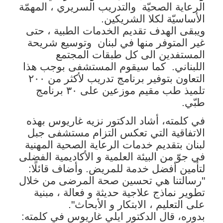
الرعاية الصحيّة
والتدريب السريري ، المهمّة
الأساسيّة لكلا الشريكين.
ويبقى الهدف تقديم الخدمات الطبية ، حتى
غير المتوفر منها في لبنان
وتوسيع شريحة
المستفدين الى كل طبقات المجتمع
اللبناني.
كما سيقوم المستشفى بوجب هذا
التعاون بتوفير برنامج تدريب لأكثر من ٢٠٠
تلميذ طب مقيم موزعين على ٣٠ برنامج
طبّي.
في كلمته، أشاد الدكتور نزيه غاريوس بهذه
الاتفاقية التي تعكس التزام مستشفى جبل
لبنان بتقديم خدمات الرعاية الصحية المهنية
في جوّ من البيئة العلمية و الأكاديمية الفضلى
لتأمين أفضل خدمة للمريض. وأضاف قائلًا:
"رسالتنا هي تحسين صحة المرضى من خلال
تطوير نماذج علاجية حديثة و فعالة ، مبنية
على التعليم ، الابتكار و الأبحاث".
بدوره، قال الدكتور ايلي غاريوس في كلمته: