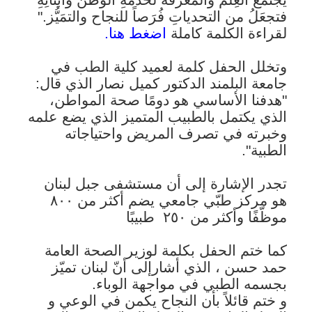
فتجعَلُ من التحدياتِ فُرَصاً للنجاح والتمَيُّز."
لقراءة الكلمة كاملة
اضغط هنا.
وتخلل الحفل كلمة لعميد كلية الطب في
جامعة البلمند الدكتور كميل نصار الذي قال:
"هدفنا الأساسي هو دومًا صحة المواطن،
الذي يكتمل بالطبيب المتميز الذي يضع علمه
وخبرته في تصرف المريض واحتياجاته
الطبية".
تجدر الإشارة إلى أن مستشفى جبل لبنان
هو مركز طبّي جامعي يضم أكثر من ٨٠٠
موظّفًا وأكثر من ٢٥٠
طبيبًا
كما ختم الحفل بكلمة لوزير الصحة العامة
حمد حسن ، الذي أشارإلى أنّ لبنان تميّز
بجسمه الطبي في مواجهة الوباء.
و ختم قائلاً بأن النجاح يكمن في الوعي و